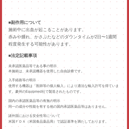
■副作用について
施術中に出血が起こることがあります。
赤みや腫れ、かさぶたなどのダウンタイムが2日〜1週間
程度発生する可能性があります。
■法定記載事項
未承認医薬品等である事の明示
本施術は、未承認機器を使用した自由診療です。
入手経路等の明示
使用する機器は「医師等の個人輸入」により適法な輸入許可を得ていま
す。豪州のEquipmed社で製造されたものです。
国内の承認医薬品等の有無の明示
同一の成分や性能を有する他の国内承認医薬品等はありません。
諸外国における安全性等について
米国ＦＤＡ（米国食品薬品局）で認証基準を満たしております。