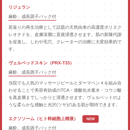
リジュラン
麻酔、成長因子パック付
若返りの再生治療として話題の天然由来の高濃度ポリヌク
レオチドを、皮膚深層に直接浸透させます。肌の新陳代謝
を促進し、しわや毛穴、クレーターの治療に大変効果的で
す。
ヴェルベッドスキン（PRX-T33）
麻酔、成長因子パック付
当院でも人気のマッサージピールとダーマペン４を組み合
わせることで美容有効成のTCA・過酸化水素水・コウジ酸
を真皮層までしっかりと浸透させます。ヴェルベットのよ
うな柔らかな感触と光沢(ツヤ)のある肌が期待できます。
エクソソーム（ヒト幹細胞上精液）
NEW
麻酔、成長因子パック付