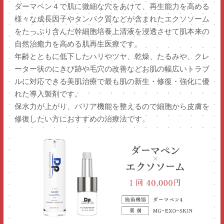
ダーマペン４で肌に微細な穴をあけて、再生能力を高める
様々な成長因子やタンパク質などが含まれたエクソソーム
院長のごあいさつ
をたっぷり含んだ幹細胞培養上清液を浸透させて肌本来の
医師紹介
自然治癒力を高める肌再生医療です。
NEWS
年齢とともに低下したハリやツヤ、乾燥、たるみや、クレ
ーター状のにきび跡や毛穴の改善などお肌の幅広いトラブ
PICK UP
ルに対応できる美肌治療で最も肌の新生・修復・強化に優
れた導入製剤です。
保水力が上がり、バリア機能を整えるので細胞から皮膚を
修復したい方におすすめの治療法です。
三軒茶屋
中目黒