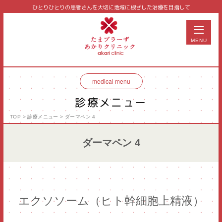
ひとりひとりの患者さんを大切に
地域に根ざした治療を目指して
MENU
medical menu
診療メニュー
TOP
>
診療メニュー
> ダーマペン 4
美容皮膚科
皮膚科
ダーマペン 4
泌尿器科
形成外科
予防医学
サプリメント・コスメ
エクソソーム（ヒト幹細胞上精液）