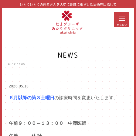
ひとりひとりの患者さんを大切に
地域に根ざした治療を目指して
MENU
NEWS
TOP
>
news
美容皮膚科
皮膚科
2026.05.13
泌尿器科
６月以降の第３土曜日
の診療時間を変更いたします。
形成外科
予防医学
サプリメント・コスメ
午前９：００～１３：００ 中澤医師
午後 休 診